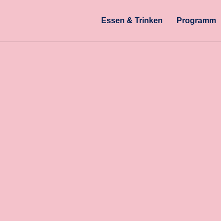
Essen & Trinken
Programm
Website-Betreiber:
Kontaktinformationen:
info@parkcafekoeln.com